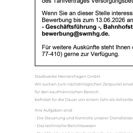
Stadtwerke Meinerzhagen GmbH
Wir suchen zum nächstmöglichen Zeitpunkt eine/
für den kaufmännischen Bereich
befristet für die Dauer von einem Jahr als Vollzeit
Ihre Aufgaben sind:
• Die Steuerung und Kontrolle unserer Dienstleis
• Das technische Berichtswesen