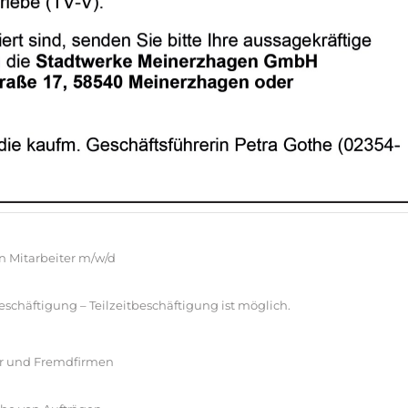
n Mitarbeiter m/w/d
beschäftigung – Teilzeitbeschäftigung ist möglich.
ter und Fremdfirmen