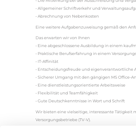
• Die Mitwirkung bei der Ausschreibung und Verg
• Allgemeiner Schriftverkehr und Verwaltungsauf
• Abrechnung von Nebenkosten
Eine weitere Aufgabenzuweisung gemäß den Anfo
Das erwarten wir von Ihnen
• Eine abgeschlossene Ausbildung in einem kaufm
• Praktische Berufserfahrung in einem Versorgu
• IT-Affinität
• Entscheidungsfreude und eigenverantwortliche 
• Sicherer Umgang mit den gängigen MS Office
• Eine dienstleistungsorientierte Arbeitsweise
• Flexibilität und Teamfähigkeit
• Gute Deutschkenntnisse in Wort und Schrift
Wir bieten eine vielseitige, interessante Tätigkeit
Versorgungsbetriebe (TV-V).
Wenn Sie an dieser Stelle interessiert sind, sende
Stadtwerke Meinerzhagen GmbH