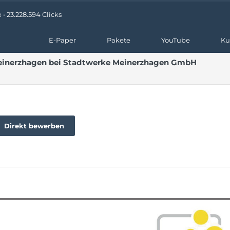
• 23.228.594 Clicks
E-Paper
Pakete
YouTube
Ku
Meinerzhagen bei Stadtwerke Meinerzhagen GmbH
Direkt bewerben