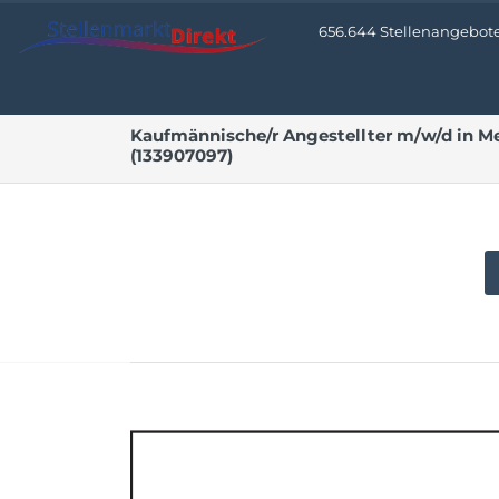
656.644 Stellenangebote 
Kaufmännische/r Angestellter m/w/d in 
(133907097)