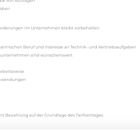
abe von Aufträgen
gaben
rderungen im Unternehmen bleibt vorbehalten.
ännischen Beruf und Interesse an Technik- und Vertriebsaufgaben
ngsunternehmen sind wünschenswert
Arbeitsweise
-Anwendungen
 mit Bezahlung auf der Grundlage des Tarifvertrages
n Sie bitte Ihre aussagekräftige Bewerbung bis zum 13.06.2026 an die