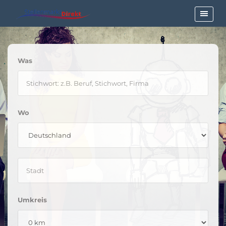
Was
Wo
Umkreis