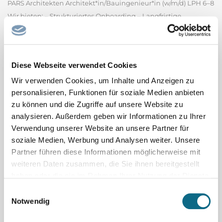
PARS Architekten Architekt*in/Bauingenieur*in (w/m/d) LPH 6–8
Wir bieten: – Strukturiertes Onboarding – Langfristige
Perspektive – Stärkung deiner Kompetenzen –
maßgeschneiderte Entwicklung – Digitalisierte
Baustellenbetreuung in einem motivierten Team Deine
Diese Webseite verwendet Cookies
Aufgaben & Perspektiven: – Der Bau...
PARS Architekten GmbH
Wir verwenden Cookies, um Inhalte und Anzeigen zu
personalisieren, Funktionen für soziale Medien anbieten
Spitalfacharzt / Spitalfachärztin Pädiatrie
zu können und die Zugriffe auf unsere Website zu
Oberarzt oder Spitalfacharzt (m/w/d) 60 - 100% (Psychiatrie oder
analysieren. Außerdem geben wir Informationen zu Ihrer
Pädiatrie) Heilpädagogisch-Psychiatrische Fachstelle (HPF)
Verwendung unserer Website an unsere Partner für
soziale Medien, Werbung und Analysen weiter. Unsere
Bereich Kinder und Jugend mit Störung der intellektuellen
Partner führen diese Informationen möglicherweise mit
Entwicklung, Klinik Luzern Per 1. November 2026 oder nach
weiteren Daten zusammen, die Sie ihnen bereitgestellt
Vereinbarung Ihre Aufgaben - Ambulante Tätigkeit im...
haben oder die sie im Rahmen Ihrer Nutzung der Dienste
Luzerner Psychiatrie AG - Klinik Luzern
gesammelt haben.
Einwilligungsauswahl
Notwendig
Co-Chefarzt / Chefärztin mit Option Chefarzt /
Chefärztin Allgemeine Innere Medizin