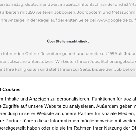
en Samstag, deutschlandweit im Zeitschriftenfachhandel und ist 7-täg
d arbeiten mit 350 weiteren Jobbörsen, Jobrobotern und Metasuchm
Ihre Anzeige in der Regel auf der ersten Seite bei www.google.de zu f
Über Stellenmarkt-direkt
 führenden Online-Recruitern gehört und bereits seit 1999 als Jobbö
Ihrer Jobsuche unterstützen. Wir bieten Ihnen Jobs, Stellenangebot
nnt Ihre Fähigkeiten und steht Ihnen zur Seite, bis Sie den Job bek
iellen Internetseiten und war eine der ersten Online-Jobbörsen. Heu
t Cookies
 Unternehmen aus Deutschland, Österreich und der Schweiz finden.
 Inhalte und Anzeigen zu personalisieren, Funktionen für sozia
en anhand von Stichworten und Orten zu suchen. Wenn Sie unsicher 
e Zugriffe auf unsere Website zu analysieren. Außerdem geben w
nen Stellenangeboten inspirieren. Wir wünschen Ihnen viel Erfolg bei
rwendung unserer Website an unsere Partner für soziale Medien
len.
re Partner führen diese Informationen möglicherweise mit weite
ereitgestellt haben oder die sie im Rahmen Ihrer Nutzung der D