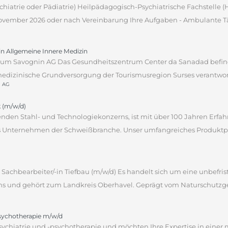
sychiatrie oder Pädiatrie) Heilpädagogisch-Psychiatrische Fachstelle
 November 2026 oder nach Vereinbarung Ihre Aufgaben - Ambulante Tät
tin Allgemeine Innere Medizin
um Savognin AG Das Gesundheitszentrum Center da Sanadad befind
edizinische Grundversorgung der Tourismusregion Surses verantwortli
n AG
 (m/w/d)
hrenden Stahl- und Technologiekonzerns, ist mit über 100 Jahren Erf
des Unternehmen der Schweißbranche. Unser umfangreiches Produktpor
Sachbearbeiter/-in Tiefbau (m/w/d) Es handelt sich um eine unbefrist
ns und gehört zum Landkreis Oberhavel. Geprägt vom Naturschutzgebi
psychotherapie m/w/d
sychiatrie und -psychotherapie und möchten Ihre Expertise in einer