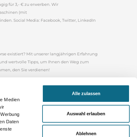
ig für 3,- € zu erwerben. Wir
aschinen (mit
inden. Social Media: Facebook, Twitter, LinkedIn
rse existiert? Mit unserer langjährigen Erfahrung
e und wertvolle Tipps, um Ihnen den Weg zum
ommen, den Sie verdienen!
te ist es eine angesehene Online-Stellenbörse, in
Alle zulassen
 Nutzen Sie das Suchfeld in unserem
le Medien
sind, wonach Sie suchen, durchstöbern Sie unser
ir
 Ihrer Bewerbung und für Ihre weitere Karriere
Auswahl erlauben
, Werbung
ren Daten
ienste
Ablehnen