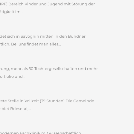
 (HPF) Bereich Kinder und Jugend mit Störung der
igkeit im...
et sich in Savognin mitten in den Bündner
ch. Bei uns findet man alles...
ahrung, mehr als 50 Tochtergesellschaften und mehr
tfolio und...
ete Stelle in Vollzeit (39 Stunden) Die Gemeinde
et Briesetal,...
 modernen Fachklinik mit wissenschaftlich