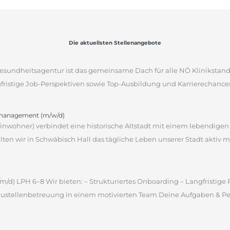
Die aktuellsten Stellenangebote
sgesundheitsagentur ist das gemeinsame Dach für alle NÖ Klinikstan
gfristige Job-Perspektiven sowie Top-Ausbildung und Karrierechancen
omanagement (m/w/d)
 Einwohner) verbindet eine historische Altstadt mit einem lebendige
en wir in Schwäbisch Hall das tägliche Leben unserer Stadt aktiv m
m/d) LPH 6–8 Wir bieten: – Strukturiertes Onboarding – Langfristig
ustellenbetreuung in einem motivierten Team Deine Aufgaben & Pers