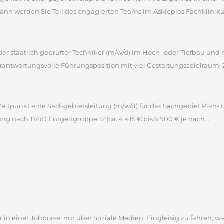
 werden Sie Teil des engagierten Teams im Asklepios Fachklinikum 
 oder staatlich geprüfter Techniker (m/w/d) im Hoch- oder Tiefbau u
antwortungsvolle Führungsposition mit viel Gestaltungsspielraum. 
itpunkt eine Sachgebietsleitung (m/w/d) für das Sachgebiet Plan- 
tung nach TVöD Entgeltgruppe 12 (ca. 4.415 € bis 6.900 € je nach...
 in einer Jobbörse, nur über Soziale Medien. Eingleisig zu fahren, wa