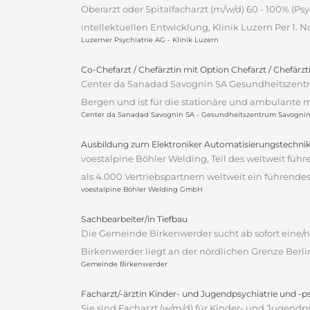
Oberarzt oder Spitalfacharzt (m/w/d) 60 - 100% (P
intellektuellen Entwicklung, Klinik Luzern Per 1.
Luzerner Psychiatrie AG - Klinik Luzern
Co-Chefarzt / Chefärztin mit Option Chefarzt / Chefärz
Center da Sanadad Savognin SA Gesundheitszentr
Bergen und ist für die stationäre und ambulante m
Center da Sanadad Savognin SA - Gesundheitszentrum Savogni
Ausbildung zum Elektroniker Automatisierungstechnik
voestalpine Böhler Welding, Teil des weltweit fü
als 4.000 Vertriebspartnern weltweit ein führen
voestalpine Böhler Welding GmbH
Sachbearbeiter/in Tiefbau
Die Gemeinde Birkenwerder sucht ab sofort eine/n 
Birkenwerder liegt an der nördlichen Grenze Berli
Gemeinde Birkenwerder
Facharzt/-ärztin Kinder- und Jugendpsychiatrie und -
Sie sind Facharzt (w/m/d) für Kinder- und Jugendp