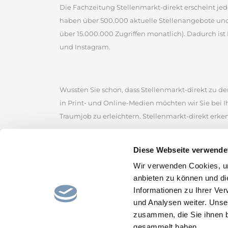
Die Fachzeitung Stellenmarkt-direkt erscheint jed
haben über 500.000 aktuelle Stellenangebote un
über 15.000.000 Zugriffen monatlich). Dadurch ist 
und Instagram.
Wussten Sie schon, dass Stellenmarkt-direkt zu den
in Print- und Online-Medien möchten wir Sie bei 
Traumjob zu erleichtern. Stellenmarkt-direkt erke
Stellenmarkt-direkt zählt zu den ältesten kommerz
Diese Webseite verwende
der Sie zahlreiche Jobangebote von renommierten
Wir verwenden Cookies, um
Stellenmarkt, um erfolgreich nach Stellenangebot
anbieten zu können und di
Stellenportal und lassen Sie sich von den gefunde
Informationen zu Ihrer Ve
und hoffen, den passenden Job für Sie bereitzustel
und Analysen weiter. Unse
zusammen, die Sie ihnen b
gesammelt haben.