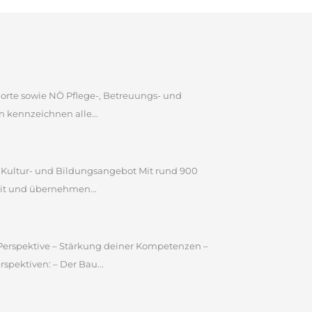
dorte sowie NÖ Pflege-, Betreuungs- und
 kennzeichnen alle...
n Kultur- und Bildungsangebot Mit rund 900
it und übernehmen...
e Perspektive – Stärkung deiner Kompetenzen –
pektiven: – Der Bau...