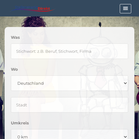
Was
Wo
Umkreis