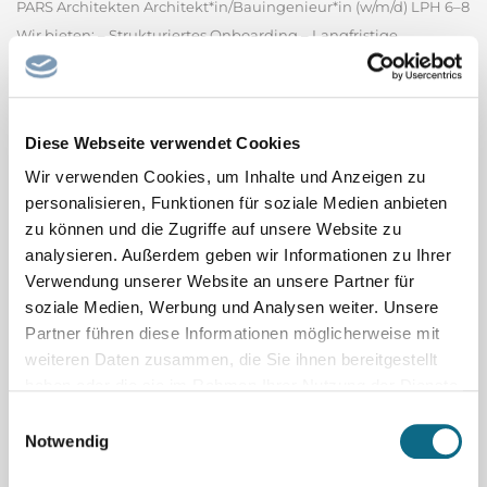
PARS Architekten Architekt*in/Bauingenieur*in (w/m/d) LPH 6–8
Wir bieten: – Strukturiertes Onboarding – Langfristige
Perspektive – Stärkung deiner Kompetenzen –
maßgeschneiderte Entwicklung – Digitalisierte
Baustellenbetreuung in einem motivierten Team Deine
Diese Webseite verwendet Cookies
Aufgaben & Perspektiven: – Der Bau...
PARS Architekten GmbH
Wir verwenden Cookies, um Inhalte und Anzeigen zu
personalisieren, Funktionen für soziale Medien anbieten
Spitalfacharzt / Spitalfachärztin Pädiatrie
zu können und die Zugriffe auf unsere Website zu
Oberarzt oder Spitalfacharzt (m/w/d) 60 - 100% (Psychiatrie oder
analysieren. Außerdem geben wir Informationen zu Ihrer
Pädiatrie) Heilpädagogisch-Psychiatrische Fachstelle (HPF)
Verwendung unserer Website an unsere Partner für
soziale Medien, Werbung und Analysen weiter. Unsere
Bereich Kinder und Jugend mit Störung der intellektuellen
Partner führen diese Informationen möglicherweise mit
Entwicklung, Klinik Luzern Per 1. November 2026 oder nach
weiteren Daten zusammen, die Sie ihnen bereitgestellt
Vereinbarung Ihre Aufgaben - Ambulante Tätigkeit im...
haben oder die sie im Rahmen Ihrer Nutzung der Dienste
Luzerner Psychiatrie AG - Klinik Luzern
gesammelt haben.
Einwilligungsauswahl
Notwendig
Co-Chefarzt / Chefärztin mit Option Chefarzt /
Chefärztin Allgemeine Innere Medizin