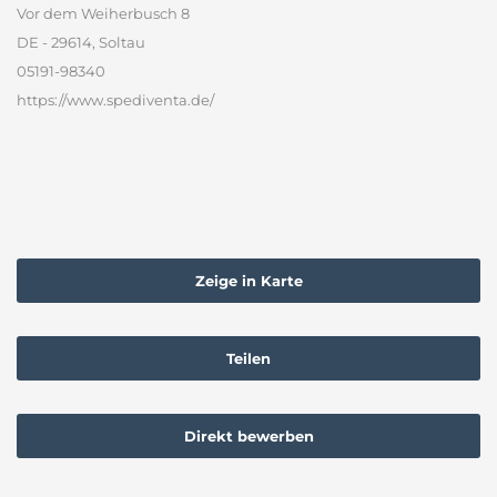
Vor dem Weiherbusch 8
DE - 29614, Soltau
05191-98340
https://www.spediventa.de/
Zeige in Karte
Teilen
Direkt bewerben