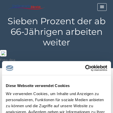
Sieben Prozent der ab
66-Jährigen arbeiten
weiter
Foto: dpa
Diese Webseite verwendet Cookies
Viele Menschen arbeiten auch im Rentenalter weiter. «Jeder 15.
im Alter von 66 und älter ist noch erwerbstätig», heißt es in einer
Wir verwenden Cookies, um Inhalte und Anzeigen zu
Untersuchung des Deutschen Instituts für Wirtschaftsforschung
personalisieren, Funktionen für soziale Medien anbieten
zu können und die Zugriffe auf unsere Website zu
(DIW). Bei Männern ist es demnach sogar fast jeder Zehnte. Bei
analysieren. Außerdem geben wir Informationen zu Ihrer
Frauen liegt der Anteil mit fünf Prozent niedriger.