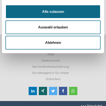
förderlich. Für die Untersuchung werteten die
Wissenschaftlerinnen und Wissenschaftler Daten des
Alle zulassen
Mikrozensus aus dem Jahr 2022 aus. (Text: dpa)
Auswahl erlauben
Home
Ablehnen
Impressum
AGB
Datenschutz
Barrierefreiheitserklärung
Bundesagentur für Arbeit
Statistiken
• • •
Wirtschaftskrise