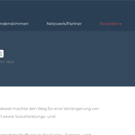
ndenstimmen
Netzwerk/Partner
Favoriten
to: dpa
ndesrat machte den Weg für eine Verlängerung von
t sowie Sozialleistungs- und
rnehmerhaftung in der Kurier-, Express- und