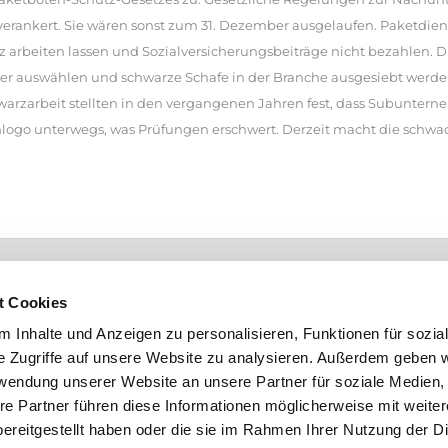
erankert. Sie wären sonst zum 31. Dezember ausgelaufen. Paketdien
arbeiten lassen und Sozialversicherungsbeiträge nicht bezahlen. D
er auswählen und schwarze Schafe in der Branche ausgesiebt werden.
arzarbeit stellten in den vergangenen Jahren fest, dass Subunterne
enlogo unterwegs, was Prüfungen erschwert. Derzeit macht die schw
Barrierefreiheitserklärung
Bundesagentur für Arbeit
Statistike
t Cookies
 Inhalte und Anzeigen zu personalisieren, Funktionen für sozia
e Zugriffe auf unsere Website zu analysieren. Außerdem geben w
rwendung unserer Website an unsere Partner für soziale Medien
re Partner führen diese Informationen möglicherweise mit weite
ereitgestellt haben oder die sie im Rahmen Ihrer Nutzung der D