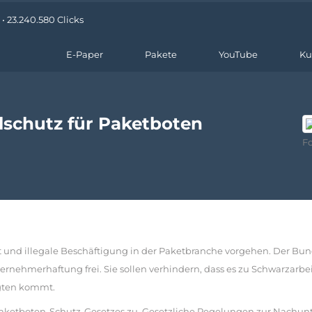
• 23.240.580 Clicks
E-Paper
Pakete
YouTube
Ku
lschutz für Paketboten
Fo
t und illegale Beschäftigung in der Paketbranche vorgehen. Der Bu
ernehmerhaftung frei. Sie sollen verhindern, dass es zu Schwarzarbei
igten kommt.
ketboten-Schutz-Gesetzes zu. Gesetzliche Regelungen zur Nachunte