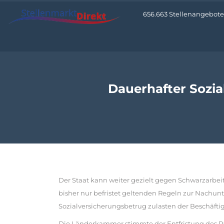
656.663 Stellenangebote 
Dauerhafter Sozia
Der Staat kann weiter gezielt gegen Schwarzarbei
bisher nur befristet geltenden Regeln zur Nachunt
Sozialversicherungsbetrug zulasten der Beschäft
Die Länderkammer stimmte der Entfristung des Pa