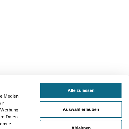
Alle zulassen
Um unsere Webseite für Sie optimal zu gestalten
le Medien
und fortlaufend verbessern zu können,
ir
verwenden wir Cookies. Durch die weitere
Auswahl erlauben
, Werbung
Nutzung der Webseite stimmen Sie der
ren Daten
Verwendung von Cookies zu. Weitere
ienste
Ablehnen