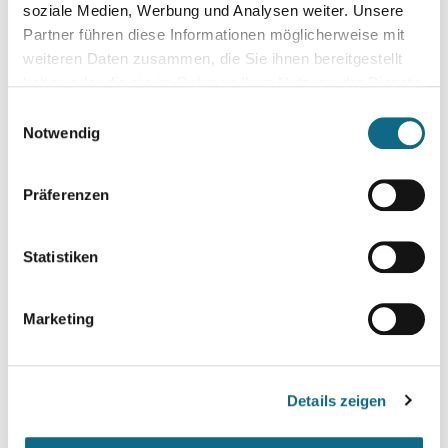
soziale Medien, Werbung und Analysen weiter. Unsere
Telefonnummer*
Partner führen diese Informationen möglicherweise mit
weiteren Daten zusammen, die Sie ihnen bereitgestellt
haben oder die sie im Rahmen Ihrer Nutzung der Dienste
gesammelt haben.
Einwilligungsauswahl
Notwendig
Alter
Präferenzen
Gehaltswunsch
Statistiken
Marketing
Arbeitszeitmodell
Details zeigen