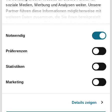
soziale Medien, Werbung und Analysen weiter. Unsere
Partner führen diese Informationen möglicherweise mit
Telefonnummer*
weiteren Daten zusammen, die Sie ihnen bereitgestellt
haben oder die sie im Rahmen Ihrer Nutzung der Dienste
gesammelt haben.
Einwilligungsauswahl
Notwendig
Alter
Präferenzen
Gehaltswunsch
Statistiken
Marketing
Arbeitszeitmodell
Details zeigen