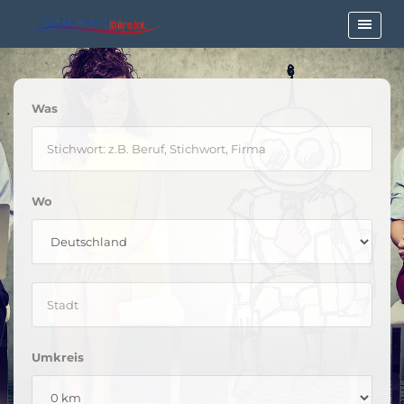
Was
Wo
Umkreis