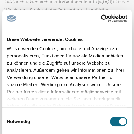
PARS Architekten Architekt*in/Bauingenieur*in (w/m/d) LPH 6–8
Wir bieten: – Strukturiertes Onboarding – Langfristige
Perspektive – Stärkung deiner Kompetenzen –
maßgeschneiderte Entwicklung – Digitalisierte
Baustellenbetreuung in einem motivierten Team Deine
Diese Webseite verwendet Cookies
Aufgaben & Perspektiven: – Der Bau...
PARS Architekten GmbH
Wir verwenden Cookies, um Inhalte und Anzeigen zu
personalisieren, Funktionen für soziale Medien anbieten
Spitalfacharzt / Spitalfachärztin Pädiatrie
zu können und die Zugriffe auf unsere Website zu
Oberarzt oder Spitalfacharzt (m/w/d) 60 - 100% (Psychiatrie oder
analysieren. Außerdem geben wir Informationen zu Ihrer
Pädiatrie) Heilpädagogisch-Psychiatrische Fachstelle (HPF)
Verwendung unserer Website an unsere Partner für
soziale Medien, Werbung und Analysen weiter. Unsere
Bereich Kinder und Jugend mit Störung der intellektuellen
Partner führen diese Informationen möglicherweise mit
Entwicklung, Klinik Luzern Per 1. November 2026 oder nach
weiteren Daten zusammen, die Sie ihnen bereitgestellt
Vereinbarung Ihre Aufgaben - Ambulante Tätigkeit im...
haben oder die sie im Rahmen Ihrer Nutzung der Dienste
Luzerner Psychiatrie AG - Klinik Luzern
gesammelt haben.
Einwilligungsauswahl
Notwendig
Co-Chefarzt / Chefärztin mit Option Chefarzt /
Chefärztin Allgemeine Innere Medizin